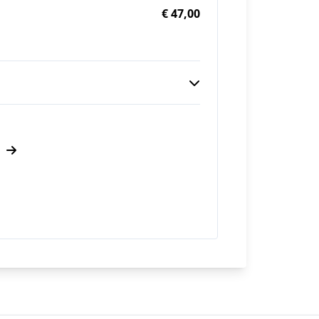
€ 47,00
g