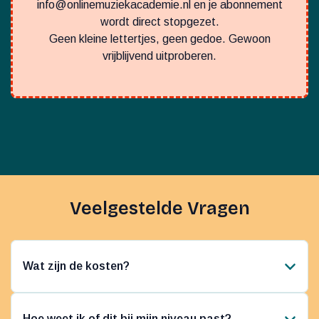
info@onlinemuziekacademie.nl
en je abonnement
wordt direct stopgezet.
Geen kleine lettertjes, geen gedoe. Gewoon
vrijblijvend uitproberen.
Veelgestelde Vragen
Wat zijn de kosten?
Je probeert 14 dagen voor €1. Daarna €19,95 per
maand, minder dan één losse privéles, terwijl je
Hoe weet ik of dit bij mijn niveau past?