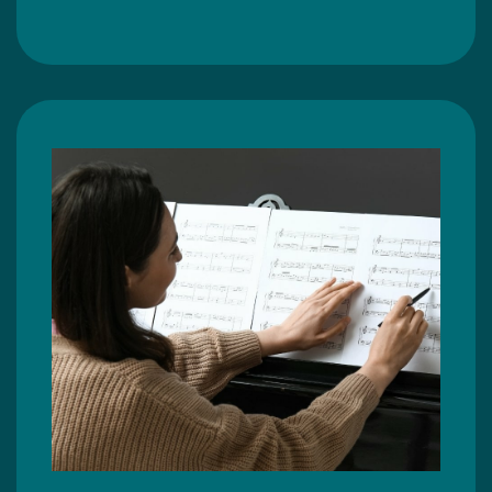
2x per week live zangles met een
ervaren docent
(t.w.v. €89,- per
maand)
Geniet van een laagdrempelige aanpak met
lessen die aansluiten bij jouw tempo en niveau.
Vind je plezier in zingen!