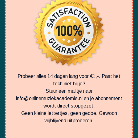
€1,-
Daarna: 19,95 per maand
Ja, ik wil direct starten met zangles
4,6 Google-beoordeling uit 230+ reviews
Onze Garantie