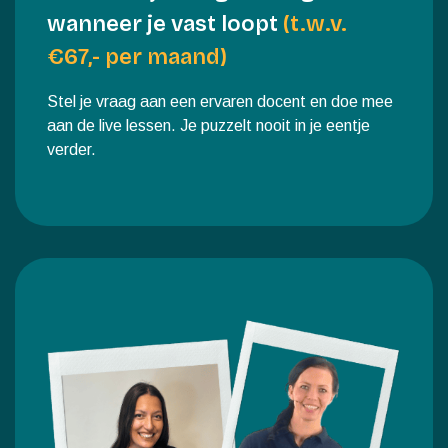
Persoonlijke begeleiding
wanneer je vast loopt
(t.w.v.
€67,- per maand)