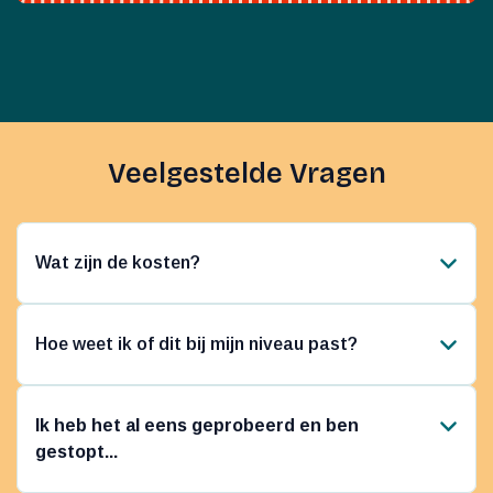
Probeer alles 14 dagen lang voor €1,-. Past het
toch niet bij je?
Stuur een mailtje naar
info@onlinemuziekacademie.nl
en je abonnement
wordt direct stopgezet.
Geen kleine lettertjes, geen gedoe. Gewoon
vrijblijvend uitproberen.