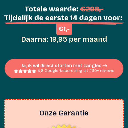
Een betrokken community van
2000+ zangers & zangeressen
(onbetaalbaar ;)
Leer tussen gelijkgestemden die net als jij
begonnen: stel vragen, deel je voortgang en houd
elkaar gemotiveerd om door te gaan.
Totale waarde:
€298,-
Tijdelijk de eerste 14 dagen voor: