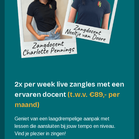
Stel je vraag aan een ervaren docent en doe mee
aan de live lessen. Je puzzelt nooit in je eentje
verder.