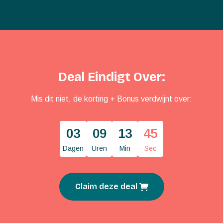
Deal Eindigt Over:
Mis dit niet, de korting + Bonus verdwijnt over:
03
09
13
45
Dagen
Uren
Min
Sec
Claim deze deal