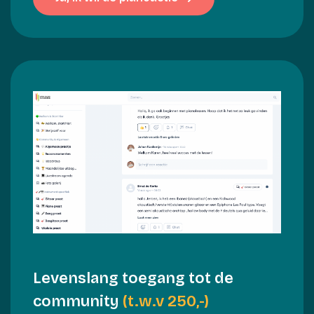
Levenslang toegang tot de
community
(t.w.v 250,-)